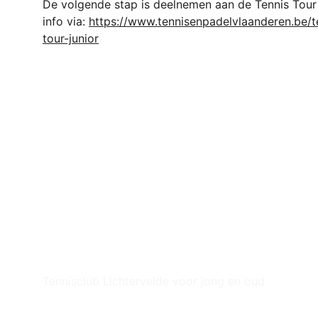
De volgende stap is deelnemen aan de Tennis Tour 
info via: 
https://www.tennisenpadelvlaanderen.be/te
tour-junior
Tennisclub Lichtervelde voor jong en oud.