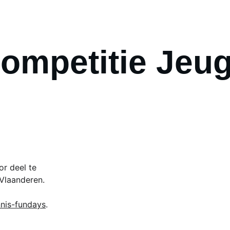
ompetitie Jeu
r deel te 
Vlaanderen.
nnis-fundays
.