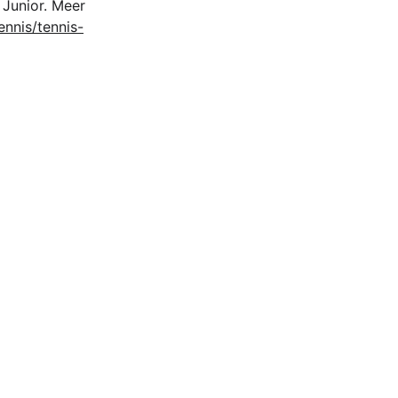
Junior. Meer 
nnis/tennis-
Contact
info@tcthille.be
BE06 7386 0924 7322