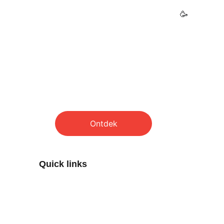
Kom voor de sport, blijf voor de sfeer
 🥳
!
Onze club is aangesloten bij Tennis Vlaanderen.
4 prachtige gravel terreinen, gratis voor leden
★★★★★
Ontdek
Quick links
Planning bar
GM Cup
Motard Cup
Comedy avond 13/11/2026