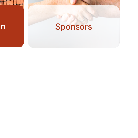
en
Sponsors
Ligging terreinen
Zandstraat 15
8810 Lichtervelde