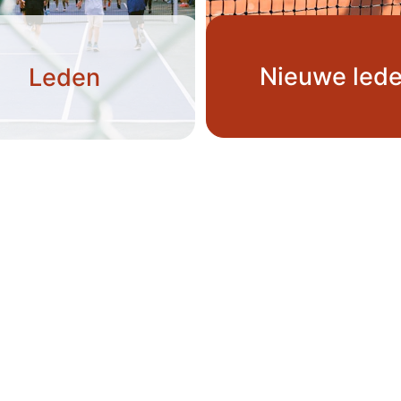
Nieuwe led
Leden
Contact
info@tcthille.be
BE06 7386 0924 7322