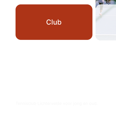
Club
Tennisclub Lichtervelde voor jong en oud.