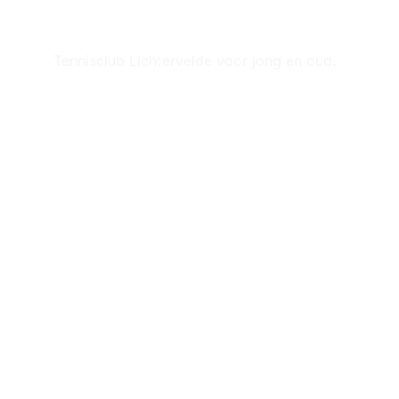
Tennisclub Lichtervelde voor jong en oud.
Handige links
Planning bar
Ligging terreinen
Zandstraat 15
8810 Lichtervelde